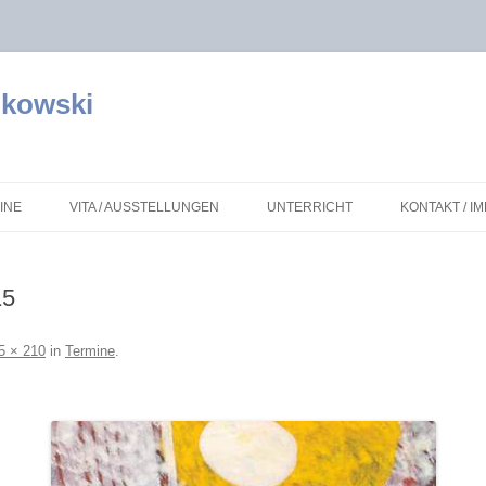
nkowski
Zum Inhalt springen
INE
VITA / AUSSTELLUNGEN
UNTERRICHT
KONTAKT / 
JEDEM KIND SEINE KUNST
DATENSCHU
15
LINKS
5 × 210
in
Termine
.