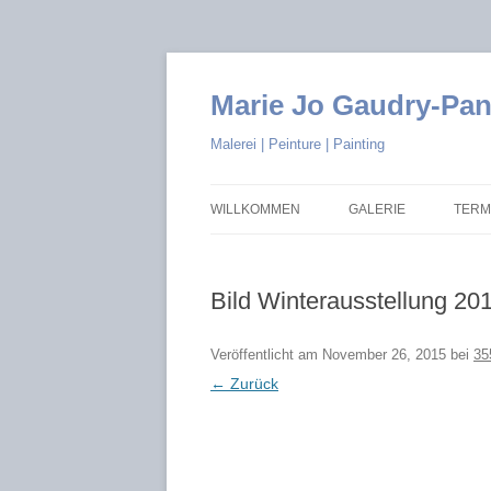
Marie Jo Gaudry-Pa
Malerei | Peinture | Painting
WILLKOMMEN
GALERIE
TERM
LES BAIGNEUSES
Bild Winterausstellung 20
BLUMEN
WEIN
Veröffentlicht am
November 26, 2015
bei
35
← Zurück
ABSTRAKT
MOSAIKEN
ANDERE THEMEN