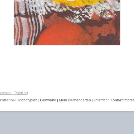
inture | Painting
schtechnik
|
Monotypien
|
Leinwand
|
Mein Blumengarten
|
Unterricht
|
Kontakt/Impr