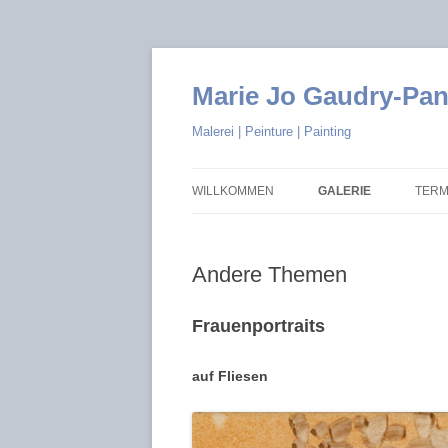
Marie Jo Gaudry-Pa
Malerei | Peinture | Painting
WILLKOMMEN
GALERIE
TERM
LES BAIGNEUSES
Andere Themen
BLUMEN
WEIN
Frauenportraits
ABSTRAKT
auf Fliesen
MOSAIKEN
ANDERE THEMEN