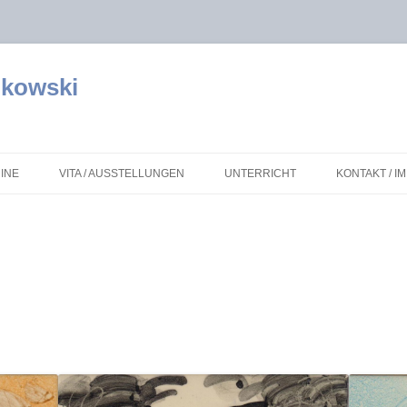
nkowski
Zum Inhalt springen
INE
VITA / AUSSTELLUNGEN
UNTERRICHT
KONTAKT / 
JEDEM KIND SEINE KUNST
DATENSCHU
LINKS